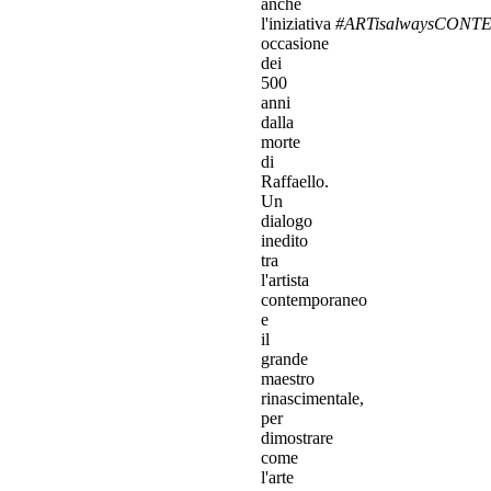
anche
l'iniziativa
#ARTisalwaysCON
occasione
dei
500
anni
dalla
morte
di
Raffaello.
Un
dialogo
inedito
tra
l'artista
contemporaneo
e
il
grande
maestro
rinascimentale,
per
dimostrare
come
l'arte