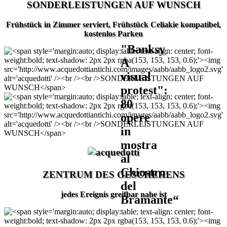
SONDERLEISTUNGEN AUF WUNSCH
Frühstück in Zimmer serviert, Frühstück Celiakie kompatibel,
kostenlos Parken
"Banksy
A
visual
protest":
80
opere
in
mostra
al
Chiostro
ZENTRUM DES GESCHEHENS
del
jedes Ereignis greifbar nahe ist
Bramante“