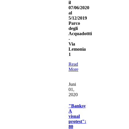
il
07/06/2020
al
5/12/2019
Parco
degli
Acquadottti
-
Via
Lemonia
1
Read
More
Juni
01,
2020
"Banksy
A
visual
protest":
80