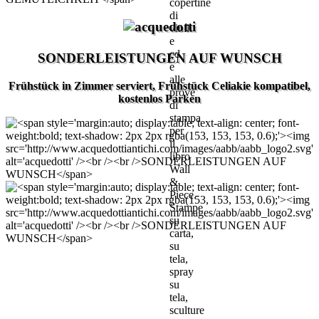
copertine
di
vinili
e
cd
SONDERLEISTUNGEN AUF WUNSCH
e
alle
Frühstück in Zimmer serviert, Frühstück Celiakie kompatibel,
prove
kostenlos Parken
di
stampa
per
il
libro
Wall
&
Piece.
Stampe
su
carta,
su
tela,
spray
su
tela,
sculture