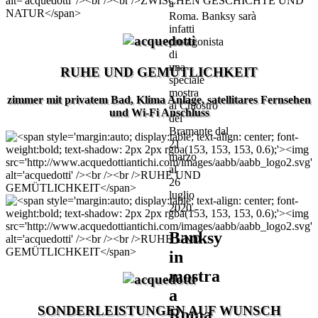
a
Roma. Banksy sarà
infatti
protagonista
di
una
RUHE UND GEMÜTLICHKEIT
speciale
mostra
zimmer mit privatem Bad, Klima Anlage, satellitares Fernsehen
al Chiostro
und Wi-Fi Anschluss
del
Bramante dal
21
marzo
al
26
luglio
2020.
Banksy
in
mostra
a
SONDERLEISTUNGEN AUF WUNSCH
Roma