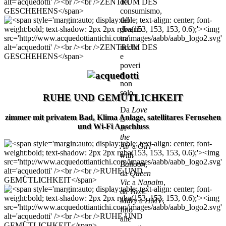
del
consumismo,
del
divario
tra
ricchi
e
poveri
e
non
solo.
RUHE UND GEMÜTLICHKEIT
Da
Love
zimmer mit privatem Bad, Klima Anlage, satellitares Fernsehen
is
und Wi-Fi Anschluss
in
the
Air
a
Girl
with
Balloon
,
da
Queen
Vic
a
Napalm
,
da
Toxic
Mary
a
HMV
,
fino
alle