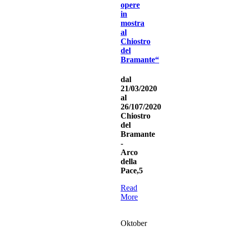
opere
in
mostra
al
Chiostro
del
Bramante“
dal
21/03/2020
al
26/107/2020
Chiostro
del
Bramante
-
Arco
della
Pace,5
Read
More
Oktober