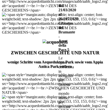
dal
21/03/2020
al
26/107/2020
Chiostro
del
Bramante
-
Arco
della
Pace,5
ZWISCHEN GESCHICHTE UND NATUR
Le
wenige Schritte vom Aequedukten Park sowie vom Appia
opere
Antica Park entfern
dell'artista
in
incognito
più
famoso
al
mondo
stanno
per
arrivare