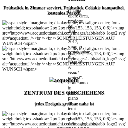
Frühstück in Zimmer serviert, Frühstück Celiakie kompatibel,
Ottanta
kostenlos Parken
opere circa,
prodotte
dal
2001
al
2017,
saranno
protagoniste
di
"
Banksy
A
visual
protest
".
Porteranno
in
ZENTRUM DES GESCHEHENS
primo
piano
i
jedes Ereignis greifbar nahe ist
temi
della
guerra,
dell'ecologismo,