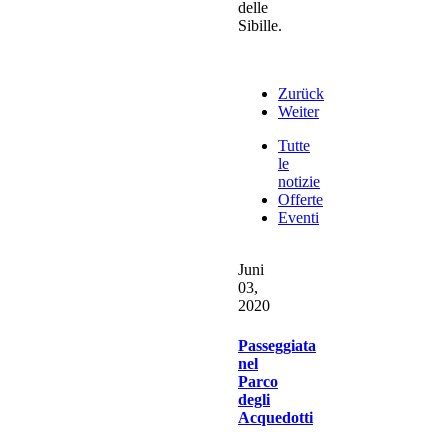
delle
Sibille.
Zurück
Weiter
Tutte
le
notizie
Offerte
Eventi
Juni
03,
2020
Passeggiata
nel
Parco
degli
Acquedotti