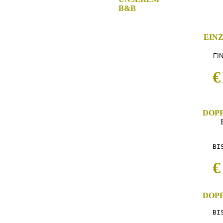
B&B
EIN
FIN
€
DOP
BI
€
DOP
BI