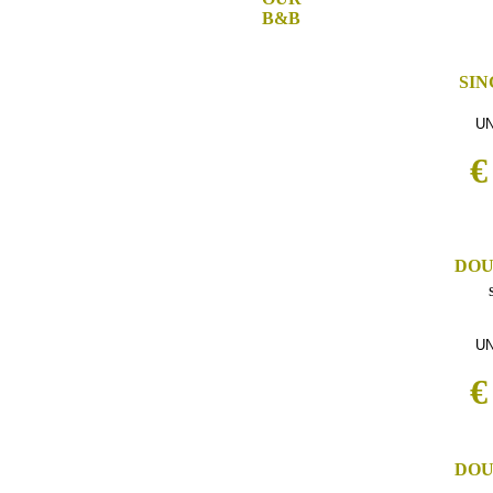
B&B
SI
UN
€
DO
UN
€
DO