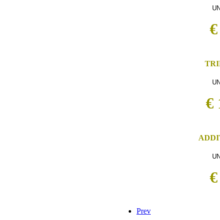
UN
€
TR
UN
€ 
ADDI
UN
€
Prev