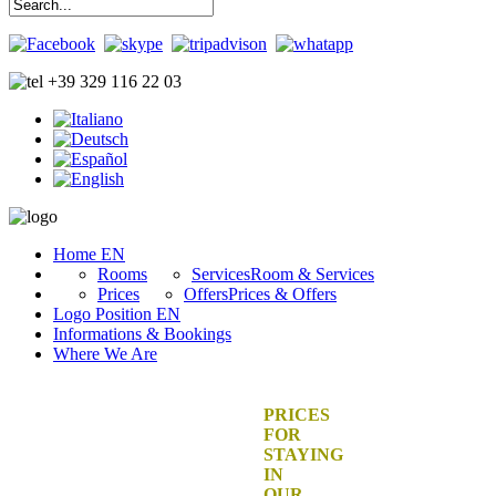
+39 329 116 22 03
Home EN
Rooms
Services
Room & Services
Prices
Offers
Prices & Offers
Logo Position EN
Informations & Bookings
Where We Are
PRICES
FOR
STAYING
IN
OUR